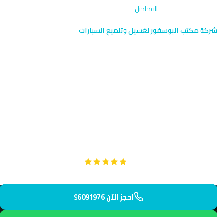
الرئيسية
›
تصحيح الطلاء
›
الفحاحيل
شركة مكتب البوسفور لغسيل وتلميع السيارات
تصحيح الطلاء في الفحاحيل |
الكويت 96091976
نقدم خدمة تصحيح الطلاء المتقدمة في الفحاحيل بالقرب من تعاونية
الفحاحيل الشهيرة والساحل الجميل. فريقنا المتخصص يصل إليك في
30 دقيقة فقط لإزالة جميع عيوب الطلاء واستعادة لمعان سيارتك
الأصلي.
Google
تقييم عملائنا 5 نجوم مع
احجز الآن 96091976