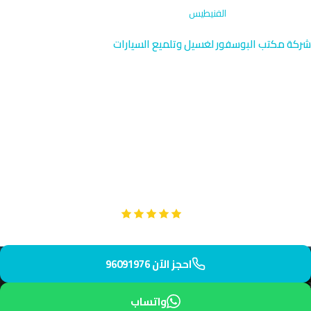
الرئيسية
›
تصحيح الطلاء
›
الفنيطيس
شركة مكتب البوسفور لغسيل وتلميع السيارات
تصحيح الطلاء في الفنيطيس |
الكويت 96091976
تصحيح طلاء احترافي في الفنيطيس بالقرب من العدان وأبو الحصانية
الساحليتين. نصل إليك خلال 45 دقيقة بمعدات متطورة وفريق
متخصص. احجز خدمتك اليوم وأعد سيارتك لتتلألأ.
Google
تقييم عملائنا 5 نجوم مع
احجز الآن 96091976
واتساب