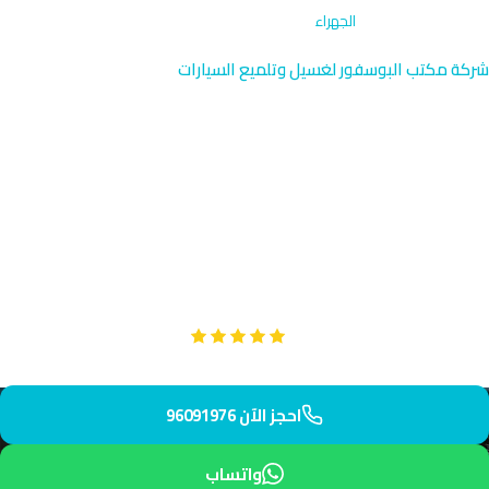
الرئيسية
›
تصحيح الطلاء
›
الجهراء
شركة مكتب البوسفور لغسيل وتلميع السيارات
تصحيح الطلاء في الجهراء | خدمة
متخصصة الكويت
نقدم خدمة تصحيح الطلاء المتخصصة في الجهراء بالقرب من قلعة
الحمراء التاريخية. فريقنا يصل إليك في 30 دقيقة فقط لإزالة الخدوش
والعيوب واستعادة اللمعان الأصلي لسيارتك.
Google
تقييم عملائنا 5 نجوم مع
احجز الآن 96091976
واتساب