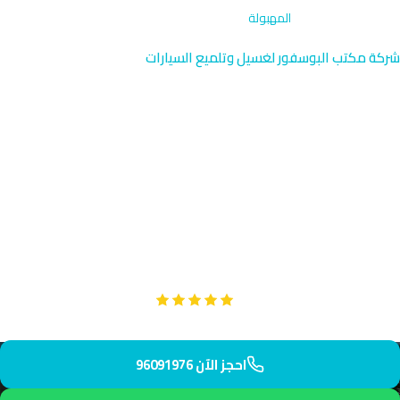
الرئيسية
›
تصحيح الطلاء
›
المهبولة
شركة مكتب البوسفور لغسيل وتلميع السيارات
تصحيح الطلاء في المهبولة |
خدمة متخصصة 96091976
خدمة تصحيح الطلاء المتخصصة في المهبولة تخدم آلاف العائلات
المغتربة في هذه المنطقة السكنية الكثيفة. نصل إليك في 25 دقيقة
فقط لتحويل سيارتك من مظهر باهت إلى لمعان احترافي وحماية
دائمة.
Google
تقييم عملائنا 5 نجوم مع
احجز الآن 96091976