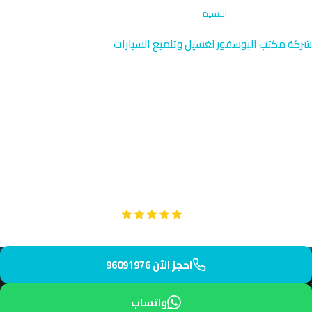
الرئيسية
›
تصحيح الطلاء
›
النسيم
شركة مكتب البوسفور لغسيل وتلميع السيارات
تصحيح الطلاء في النسيم | خدمة
احترافية الشمال
نقدم خدمة تصحيح الطلاء الاحترافية في النسيم، الضاحية الشمالية
لمحافظة الجهراء. فريقنا يصل إليك في 35 دقيقة بتقنيات حديثة لإزالة
الخدوش والأكسدة واستعادة جودة طلاء سيارتك.
Google
تقييم عملائنا 5 نجوم مع
احجز الآن 96091976
واتساب