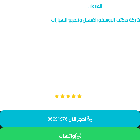
الرئيسية
›
تصحيح الطلاء
›
القيروان
شركة مكتب البوسفور لغسيل وتلميع السيارات
تصحيح الطلاء في القيروان |
خدمة متخصصة حديثة
متخصصون في تصحيح الطلاء بالقيروان، المنطقة السكنية الحديثة في
محافظة الجهراء. نصل إليك في 32 دقيقة فقط بمعدات متقدمة
لاستعادة لمعان وجودة طلاء سيارتك.
Google
تقييم عملائنا 5 نجوم مع
احجز الآن 96091976
واتساب