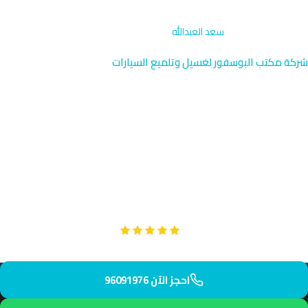
الرئيسية
›
تصحيح الطلاء
›
سعد العبدالله
شركة مكتب البوسفور لغسيل وتلميع السيارات
تصحيح الطلاء في سعد العبدالله |
خدمة احترافية
متخصصون في تصحيح الطلاء بسعد العبدالله، الضاحية الحديثة شمال
الجهراء مع مساحات سكنية واسعة. نصل إليك في 25 دقيقة فقط
لاستعادة لمعان سيارتك بأعلى معايير الاحترافية.
Google
تقييم عملائنا 5 نجوم مع
احجز الآن 96091976