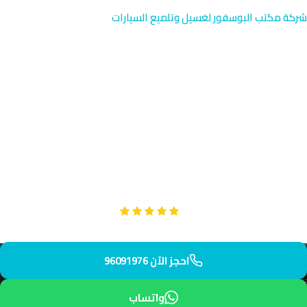
شركة مكتب البوسفور لغسيل وتلميع السيارات
تصحيح الطلاء في اليرموك |
خدمة متخصصة الكويت
96091976
خدمة تصحيح الطلاء المتقدمة في اليرموك بالقرب من تعاونية اليرموك
والطريق الرابع. نصل إليك خلال 45 دقيقة لإزالة الخدوش والعيوب من
طلاء سيارتك بتقنيات عالمية احترافية.
Google
تقييم عملائنا 5 نجوم مع
احجز الآن 96091976
واتساب